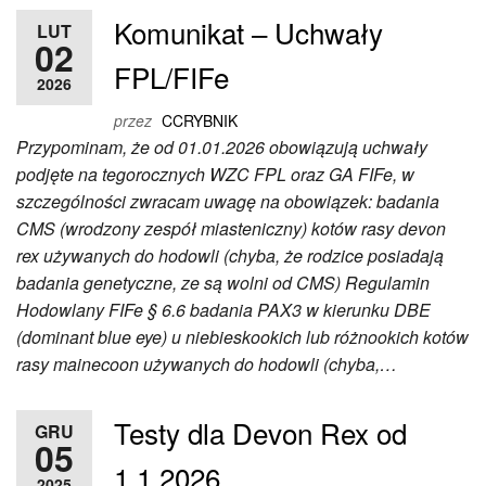
Komunikat – Uchwały
LUT
02
FPL/FIFe
2026
przez
CCRYBNIK
Przypominam, że od 01.01.2026 obowiązują uchwały
podjęte na tegorocznych WZC FPL oraz GA FIFe, w
szczególności zwracam uwagę na obowiązek: badania
CMS (wrodzony zespół miasteniczny) kotów rasy devon
rex używanych do hodowli (chyba, że rodzice posiadają
badania genetyczne, ze są wolni od CMS) Regulamin
Hodowlany FIFe § 6.6 badania PAX3 w kierunku DBE
(dominant blue eye) u niebieskookich lub różnookich kotów
rasy mainecoon używanych do hodowli (chyba,…
Testy dla Devon Rex od
GRU
05
1.1.2026
2025