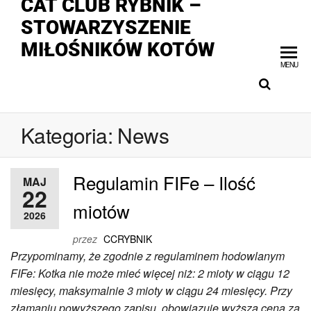
CAT CLUB RYBNIK –
STOWARZYSZENIE
MIŁOŚNIKÓW KOTÓW
MENU
Kategoria:
News
Regulamin FIFe – Ilość
MAJ
22
miotów
2026
przez
CCRYBNIK
Przypominamy, że zgodnie z regulaminem hodowlanym
FIFe: Kotka nie może mieć więcej niż: 2 mioty w ciągu 12
miesięcy, maksymalnie 3 mioty w ciągu 24 miesięcy. Przy
złamaniu powyższego zapisu, obowiązuje wyższa cena za